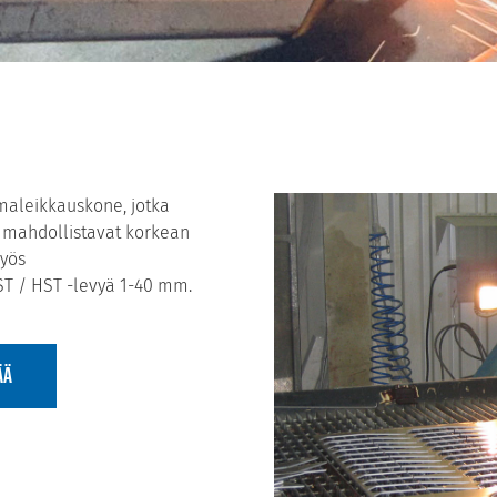
aleikkauskone, jotka
a mahdollistavat korkean
myös
ST / HST -levyä 1-40 mm.
ÄÄ