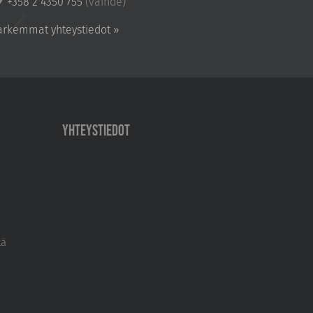
+358 2 4350 755
(vaihde)
arkemmat yhteystiedot »
Yhteystiedot
tä