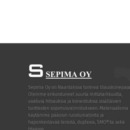
Sepima Oy on Naantalissa toimiva tilauskonepaja
Olemme erikoistuneet suurta mittatarkkuutta,
vaativia hitsauksia ja koneistuksia sisältävien
tuotteiden sopimusvalmistukseen. Materiaaleina
käytämme pääosin ruostumatonta ja
haponkestävää terästä, duplexia, SMO®:ta sekä
titaania.