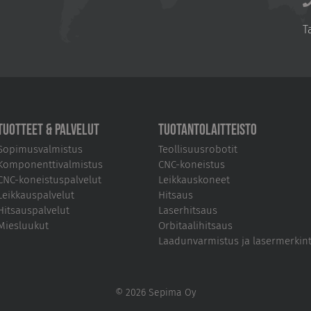
T
Tuotteet & palvelut
Tuotantolaitteisto
Sopimusvalmistus
Teollisuusrobotit
Komponenttivalmistus
CNC-koneistus
CNC-koneistuspalvelut
Leikkauskoneet
Leikkauspalvelut
Hitsaus
Hitsauspalvelut
Laserhitsaus
Miesluukut
Orbitaalihitsaus
Laadunvarmistus ja lasermerkin
© 2026 Sepima Oy