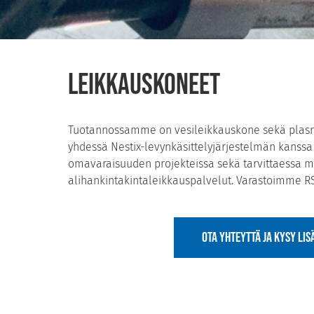
Leikkauskoneet
Tuotannossamme on vesileikkauskone sekä plasm
yhdessä Nestix-levynkäsittelyjärjestelmän kanss
omavaraisuuden projekteissa sekä tarvittaessa 
alihankintakintaleikkauspalvelut. Varastoimme R
OTA YHTEYTTÄ JA KYSY LIS