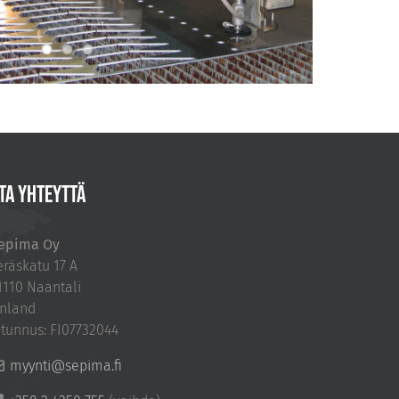
TA YHTEYTTÄ
epima Oy
eräskatu 17 A
1110 Naantali
inland
-tunnus: FI07732044
myynti@sepima.fi