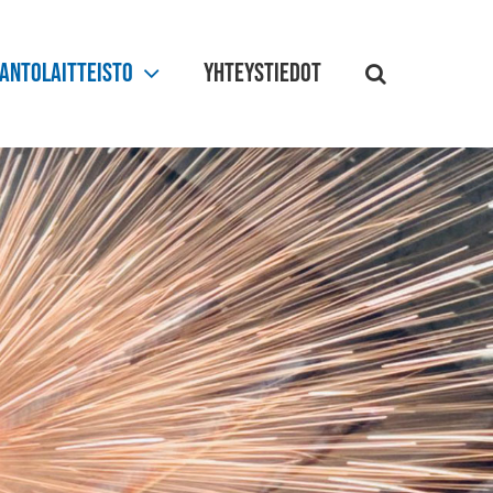
antolaitteisto
Yhteystiedot