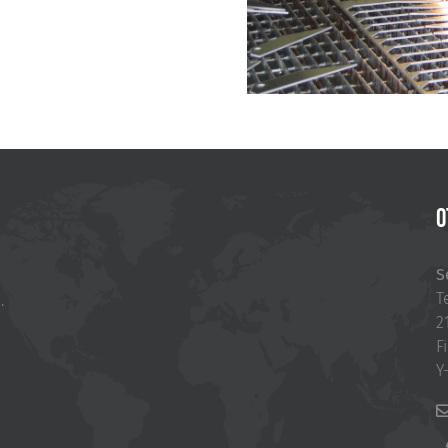
O
S
T
.
2
F
Y